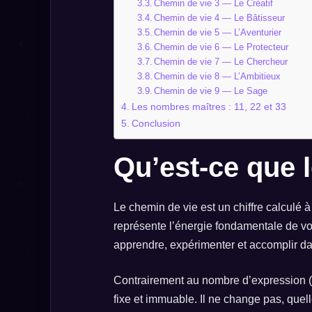
Chemin de vie 3 — Le Créatif
Chemin de vie 4 — Le Bâtisseur
Chemin de vie 5 — L’Aventurier
Chemin de vie 6 — Le Protecteur
Chemin de vie 7 — Le Chercheur
Chemin de vie 8 — L’Ambitieux
Chemin de vie 9 — Le Sage
Les nombres maîtres : 11, 22 et 33
Conclusion
Qu’est-ce que 
Le chemin de vie est un chiffre calculé à
représente l’énergie fondamentale de v
apprendre, expérimenter et accomplir dan
Contrairement au nombre d’expression (c
fixe et immuable. Il ne change pas, quel