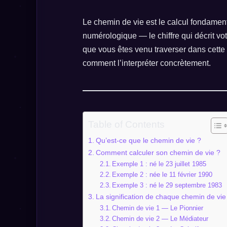
Le chemin de vie est le calcul fondamenta
numérologique — le chiffre qui décrit votr
que vous êtes venu traverser dans cette 
comment l’interpréter concrètement.
Table of Contents
Qu’est-ce que le chemin de vie ?
Comment calculer son chemin de vie ?
Exemple 1 : né le 23 juillet 1985
Exemple 2 : née le 11 février 1990
Exemple 3 : né le 29 septembre 1983
La signification de chaque chemin de vie
Chemin de vie 1 — Le Pionnier
Chemin de vie 2 — Le Médiateur